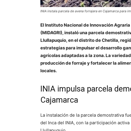
INIA instala parcela de avena forrajera en Cajamarca para im
El Instituto Nacional de Innovación Agraria 
(MIDAGRI), instaló una parcela demostrati
Llullapuquio, en el distrito de Chetilla, re
estrategias para impulsar el desarrollo ga
agrícolas adaptadas a la zona. La variedad
producción de forraje y fortalecer la alim
locales.
INIA impulsa parcela demo
Cajamarca
La instalación de la parcela demostrativa fu
del Inca del INIA, con la participación acti
Llullapuquio.