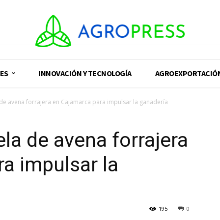
ES
INNOVACIÓN Y TECNOLOGÍA
AGROEXPORTACIÓ
a de avena forrajera en Cajamarca para impulsar la ganadería
ela de avena forrajera
a impulsar la
195
0