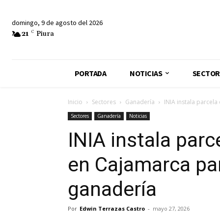
domingo, 9 de agosto del 2026
21
C
Piura
PORTADA
NOTICIAS
SECTOR
Inicio
Sectores
Ganadería
INIA instala parcel
Sectores
Ganadería
Noticias
INIA instala parc
en Cajamarca par
ganadería
Por
Edwin Terrazas Castro
-
mayo 27, 2026