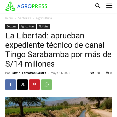
Inicio
Sectores
Agricultura
Sectores
Agricultura
Noticias
La Libertad: aprueban
expediente técnico de canal
Tingo Sarabamba por más de
S/14 millones
Por
Edwin Terrazas Castro
-
mayo 31, 2026
188
0