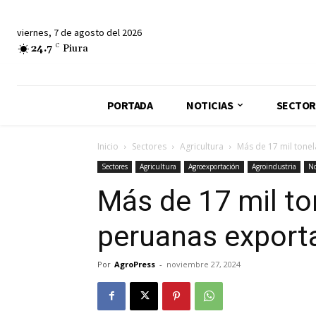
viernes, 7 de agosto del 2026
24.7
C
Piura
PORTADA
NOTICIAS
SECTOR
Inicio
Sectores
Agricultura
Más de 17 mil tone
Sectores
Agricultura
Agroexportación
Agroindustria
No
Más de 17 mil to
peruanas export
Por
AgroPress
-
noviembre 27, 2024