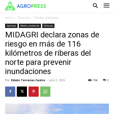
Inicio
Sectores
Medio ambiente
Sectores
Medio ambiente
Noticias
MIDAGRI declara zonas de
riesgo en más de 116
kilómetros de riberas del
norte para prevenir
inundaciones
Por
Edwin Terrazas Castro
-
julio 2, 2026
154
0