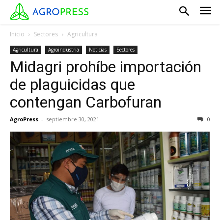
Inicio
Sectores
Agricultura
Agricultura
Agroindustria
Noticias
Sectores
Midagri prohíbe importación
de plaguicidas que
contengan Carbofuran
AgroPress
-
septiembre 30, 2021
0