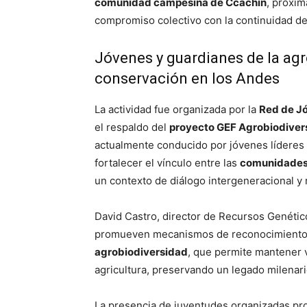
comunidad campesina de Ccachin
, próxim
compromiso colectivo con la continuidad de 
Jóvenes y guardianes de la agr
conservación en los Andes
La actividad fue organizada por la
Red de Jó
el respaldo del
proyecto GEF Agrobiodiver
actualmente conducido por jóvenes líderes d
fortalecer el vínculo entre las
comunidades 
un contexto de diálogo intergeneracional y r
David Castro, director de Recursos Genétic
promueven mecanismos de reconocimiento e
agrobiodiversidad
, que permite mantener 
agricultura, preservando un legado milenario
La presencia de juventudes organizadas p