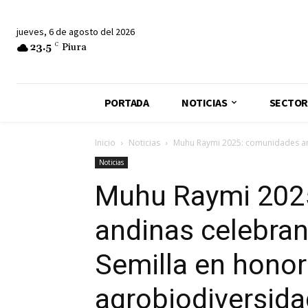
jueves, 6 de agosto del 2026
23.5
C
Piura
PORTADA
NOTICIAS
SECTOR
Inicio
Noticias
Muhu Raymi 2025: comunidades andi
Noticias
Muhu Raymi 202
andinas celebran 
Semilla en honor 
agrobiodiversida