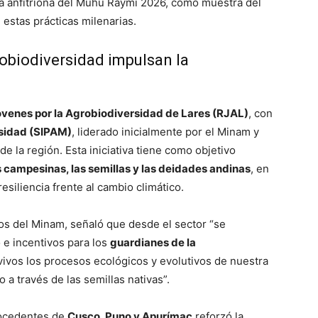
a anfitriona del Muhu Raymi 2026, como muestra del
estas prácticas milenarias.
obiodiversidad impulsan la
venes por la Agrobiodiversidad de Lares (RJAL)
, con
sidad (SIPAM)
, liderado inicialmente por el Minam y
e la región. Esta iniciativa tiene como objetivo
campesinas, las semillas y las deidades andinas
, en
esiliencia frente al cambio climático.
os del Minam, señaló que desde el sector “se
 incentivos para los
guardianes de la
vivos los procesos ecológicos y evolutivos de nuestra
 a través de las semillas nativas”.
rocedentes de
Cusco, Puno y Apurímac
reforzó la