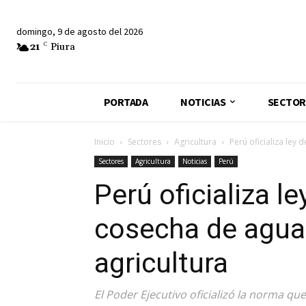
domingo, 9 de agosto del 2026
21
C
Piura
PORTADA
NOTICIAS
SECTOR
Inicio
Sectores
Agricultura
Perú oficializa ley 
Sectores
Agricultura
Noticias
Perú
Perú oficializa l
cosecha de agua 
agricultura
El Poder Ejecutivo oficializó la norma qu