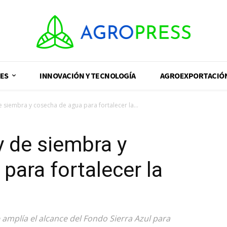
ES
INNOVACIÓN Y TECNOLOGÍA
AGROEXPORTACIÓ
de siembra y cosecha de agua para fortalecer la...
ey de siembra y
para fortalecer la
e amplía el alcance del Fondo Sierra Azul para