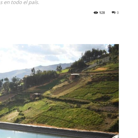
 en todo el país.
928
0