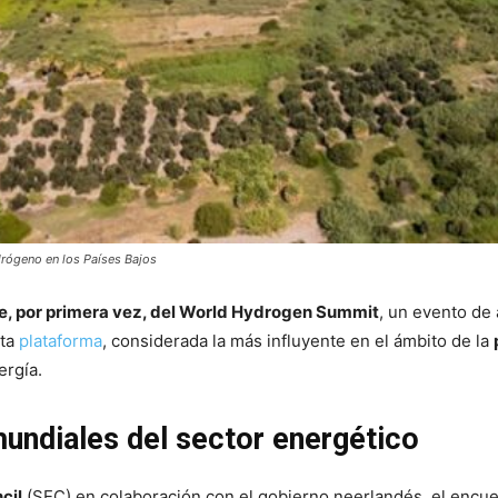
drógeno en los Países Bajos
te, por primera vez, del World Hydrogen Summit
, un evento de 
sta
plataforma
, considerada la más influyente en el ámbito de la
ergía.
mundiales del sector energético
cil
(SEC) en colaboración con el gobierno neerlandés, el encue