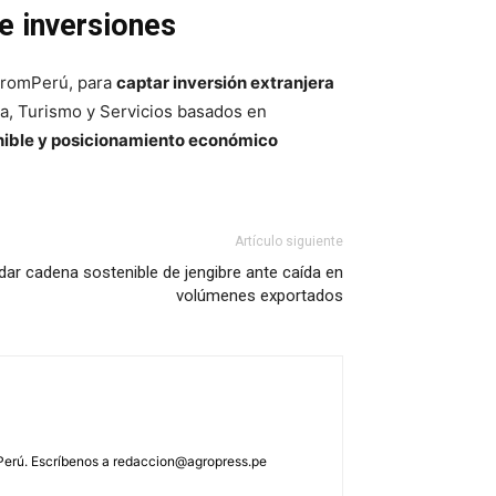
de inversiones
 PromPerú, para
captar inversión extranjera
ia, Turismo y Servicios basados en
enible y posicionamiento económico
Artículo siguiente
dar cadena sostenible de jengibre ante caída en
volúmenes exportados
 Perú. Escríbenos a
redaccion@agropress.pe