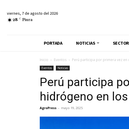
viernes, 7 de agosto del 2026
28
C
Piura
PORTADA
NOTICIAS
SECTOR
Inicio
Eventos
Perú participa por primera vez en
Eventos
Noticias
Perú participa p
hidrógeno en los
AgroPress
-
mayo 19, 2025