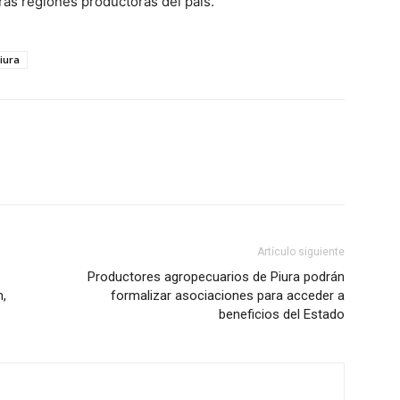
as regiones productoras del país.
iura
Artículo siguiente
Productores agropecuarios de Piura podrán
n,
formalizar asociaciones para acceder a
beneficios del Estado