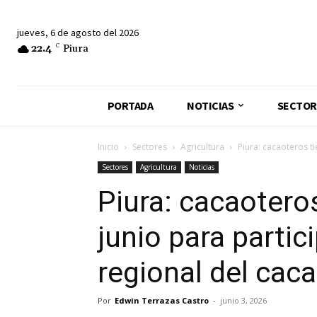
jueves, 6 de agosto del 2026
22.4
C
Piura
PORTADA
NOTICIAS
SECTOR
Inicio
Sectores
Agricultura
Piura: cacaoteros ti
Sectores
Agricultura
Noticias
Piura: cacaoteros
junio para partic
regional del cac
Por
Edwin Terrazas Castro
-
junio 3, 2026