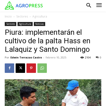
Inicio
Sectores
Agricultura
Sectores
Agricultura
Noticias
Piura: implementarán el
cultivo de la palta Hass en
Lalaquiz y Santo Domingo
Por
Edwin Terrazas Castro
-
febrero 10, 2025
2104
0