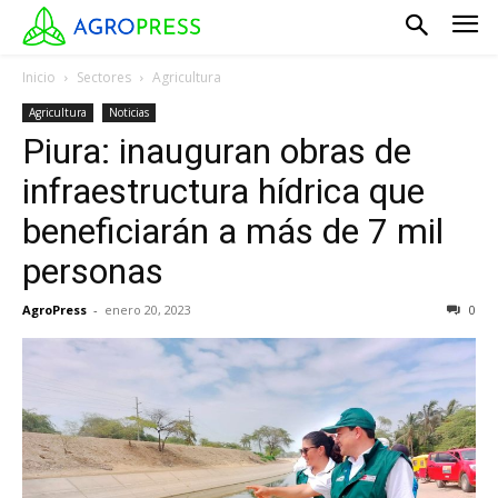
Inicio
Sectores
Agricultura
Agricultura
Noticias
Piura: inauguran obras de
infraestructura hídrica que
beneficiarán a más de 7 mil
personas
AgroPress
-
enero 20, 2023
0