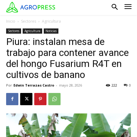
Inicio
Sectores
Agricultura
Sectores
Agricultura
Noticias
Piura: instalan mesa de
trabajo para contener avance
del hongo Fusarium R4T en
cultivos de banano
Por
Edwin Terrazas Castro
-
mayo 28, 2026
222
0