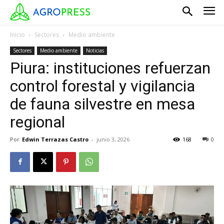
Inicio
Sectores
Medio ambiente
Sectores
Medio ambiente
Noticias
Piura: instituciones refuerzan
control forestal y vigilancia
de fauna silvestre en mesa
regional
Por
Edwin Terrazas Castro
-
junio 3, 2026
168
0