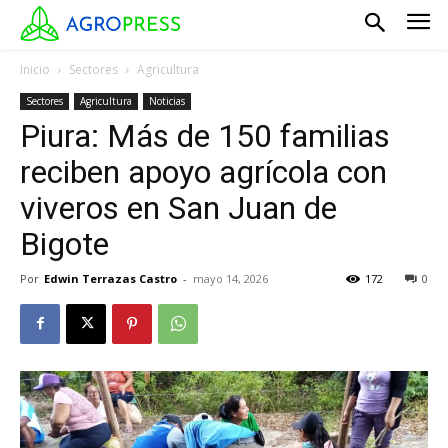
Inicio
Sectores
Agricultura
Sectores
Agricultura
Noticias
Piura: Más de 150 familias
reciben apoyo agrícola con
viveros en San Juan de
Bigote
Por
Edwin Terrazas Castro
-
mayo 14, 2026
172
0