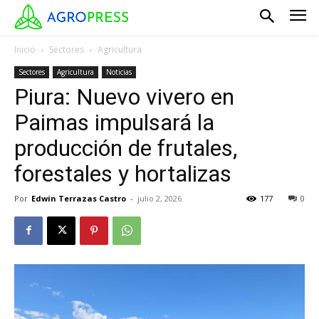
Inicio
Sectores
Agricultura
Sectores
Agricultura
Noticias
Piura: Nuevo vivero en
Paimas impulsará la
producción de frutales,
forestales y hortalizas
Por
Edwin Terrazas Castro
-
julio 2, 2026
177
0