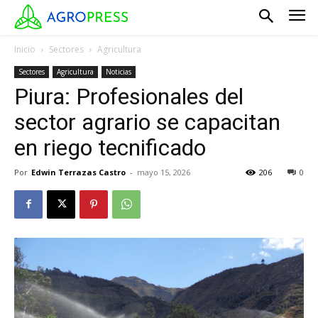
Inicio
Sectores
Agricultura
Sectores
Agricultura
Noticias
Piura: Profesionales del
sector agrario se capacitan
en riego tecnificado
Por
Edwin Terrazas Castro
-
mayo 15, 2026
206
0