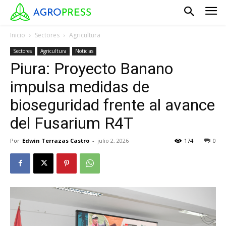
Inicio
Sectores
Agricultura
Sectores
Agricultura
Noticias
Piura: Proyecto Banano
impulsa medidas de
bioseguridad frente al avance
del Fusarium R4T
Por
Edwin Terrazas Castro
-
julio 2, 2026
174
0