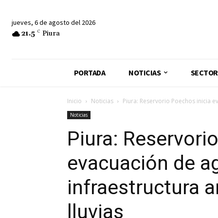
jueves, 6 de agosto del 2026
21.5
C
Piura
PORTADA
NOTICIAS
SECTOR
Inicio
Noticias
Piura: Reservorio Poechos inicia e
Noticias
Piura: Reservori
evacuación de ag
infraestructura 
lluvias