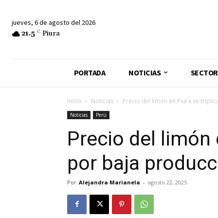
jueves, 6 de agosto del 2026
21.5
C
Piura
PORTADA
NOTICIAS
SECTOR
Inicio
Noticias
Precio del limón en Piura se tripl
Noticias
Perú
Precio del limón 
por baja producc
Por
Alejandra Marianela
-
agosto 22, 2025