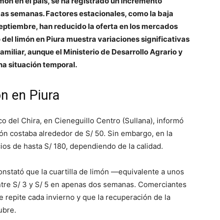
imón en el país, se ha registrado un incremento
mas semanas. Factores estacionales, como la baja
eptiembre, han reducido la oferta en los mercados
 del limón en Piura muestra variaciones significativas
miliar, aunque el Ministerio de Desarrollo Agrario y
na situación temporal.
ón en Piura
ico del Chira, en Cieneguillo Centro (Sullana), informó
ón costaba alrededor de S/ 50. Sin embargo, en la
os de hasta S/ 180, dependiendo de la calidad.
onstató que la cuartilla de limón —equivalente a unos
entre S/ 3 y S/ 5 en apenas dos semanas. Comerciantes
 repite cada invierno y que la recuperación de la
ubre.