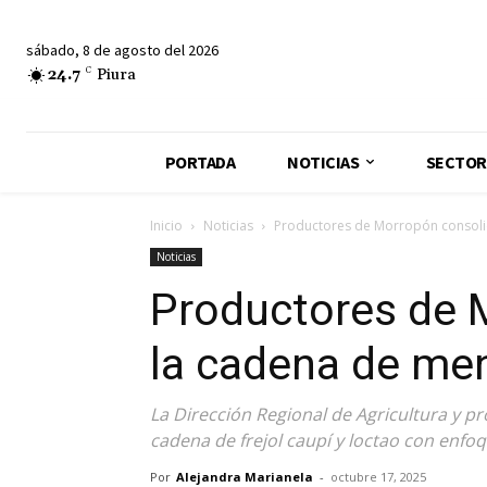
sábado, 8 de agosto del 2026
24.7
C
Piura
PORTADA
NOTICIAS
SECTOR
Inicio
Noticias
Productores de Morropón consoli
Noticias
Productores de 
la cadena de me
La Dirección Regional de Agricultura y pr
cadena de frejol caupí y loctao con enfoq
Por
Alejandra Marianela
-
octubre 17, 2025