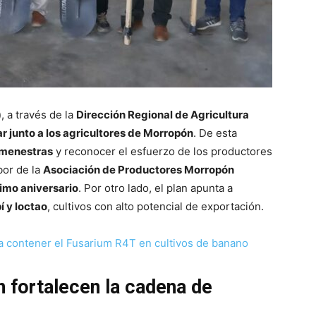
)
, a través de la
Dirección Regional de Agricultura
ar junto a los agricultores de Morropón
. De esta
 menestras
y reconocer el esfuerzo de los productores
abor de la
Asociación de Productores Morropón
imo aniversario
. Por otro lado, el plan apunta a
í y loctao
, cultivos con alto potencial de exportación.
ara contener el Fusarium R4T en cultivos de banano
 fortalecen la cadena de