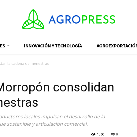
ES
INNOVACIÓN Y TECNOLOGÍA
AGROEXPORTACIÓ
dan la cadena de menestras
Morropón consolidan
nestras
oductores locales impulsan el desarrollo de la
ue sostenible y articulación comercial.
1060
0