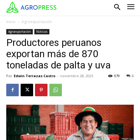
Inicio
Agroexportación
Agroexportación
Noticias
Productores peruanos
exportan más de 870
toneladas de palta y uva
Por
Edwin Terrazas Castro
-
noviembre 28, 2025
979
0