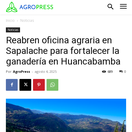
Inicio
Noticias
Noticias
Reabren oficina agraria en
Sapalache para fortalecer la
ganadería en Huancabamba
Por
AgroPress
-
agosto 4, 2025
689
0