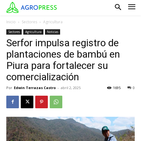
Inicio
Sectores
Agricultura
Sectores
Agricultura
Noticias
Serfor impulsa registro de
plantaciones de bambú en
Piura para fortalecer su
comercialización
Por
Edwin Terrazas Castro
-
abril 2, 2025
1695
0