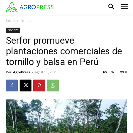
Inicio
Noticias
Noticias
Serfor promueve
plantaciones comerciales de
tornillo y balsa en Perú
Por
AgroPress
-
agosto 5, 2025
676
0