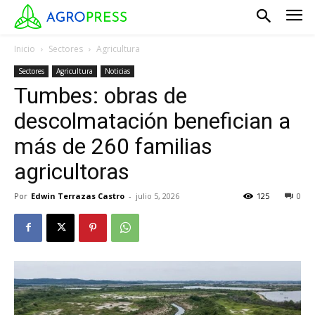
Inicio
Sectores
Agricultura
Sectores
Agricultura
Noticias
Tumbes: obras de
descolmatación benefician a
más de 260 familias
agricultoras
Por
Edwin Terrazas Castro
-
julio 5, 2026
125
0