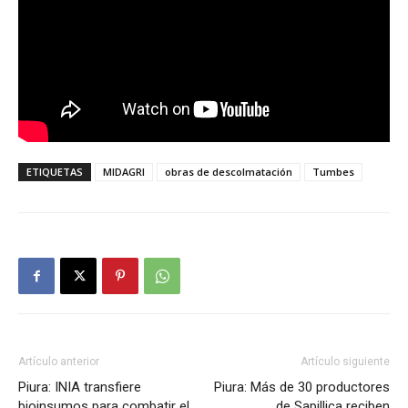
ETIQUETAS
MIDAGRI
obras de descolmatación
Tumbes
Artículo anterior
Artículo siguiente
Piura: INIA transfiere
Piura: Más de 30 productores
bioinsumos para combatir el
de Sapillica reciben