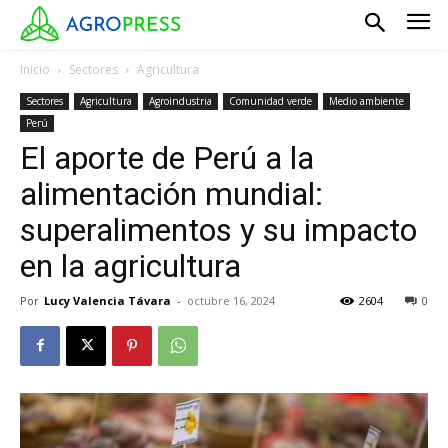
Inicio
Sectores
Agricultura
Sectores
Agricultura
Agroindustria
Comunidad verde
Medio ambiente
Perú
El aporte de Perú a la
alimentación mundial:
superalimentos y su impacto
en la agricultura
Por
Lucy Valencia Távara
-
octubre 16, 2024
2604
0