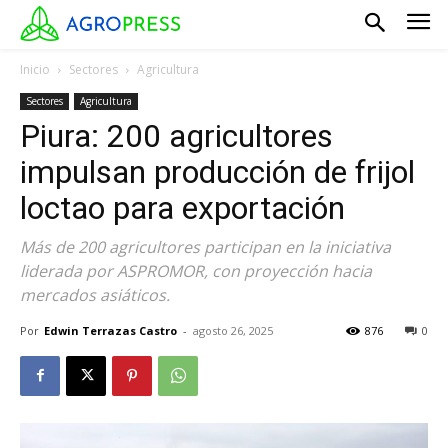
Inicio
Sectores
Agricultura
Sectores
Agricultura
Piura: 200 agricultores
impulsan producción de frijol
loctao para exportación
Más de 200 agricultores participan en la iniciativa
liderada por ASPROMOR, con proyección hacia
mercados asiáticos.
Por
Edwin Terrazas Castro
-
agosto 26, 2025
876
0