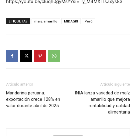
https://youtu.be/cIuqh0gyMsY?si=Ty_M4MXlTsZxys83
ETIQUETAS
maiz amarillo
MIDAGRI
Perú
Artículo anterior
Artículo siguiente
Mandarina peruana:
INIA lanza variedad de maíz
exportación crece 128% en
amarillo que mejora
valor durante abril de 2025
rentabilidad y calidad
alimentaria