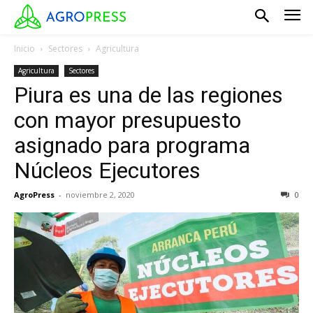
Inicio
Sectores
Agricultura
Agricultura
Sectores
Piura es una de las regiones
con mayor presupuesto
asignado para programa
Núcleos Ejecutores
AgroPress
-
noviembre 2, 2020
0