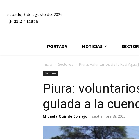
sábado, 8 de agosto del 2026
21.2
C
Piura
PORTADA
NOTICIAS
SECTOR
Inicio
Sectores
Piura: voluntarios de la Red Agua J
Sectores
Piura: voluntario
guiada a la cuenc
Micaela Quinde Cornejo
-
septiembre 28, 2023