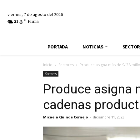
viernes, 7 de agosto del 2026
21.3
C
Piura
PORTADA
NOTICIAS
SECTOR
Inicio
Sectores
Produce asigna más de S/ 38 millo
Sectores
Produce asigna m
cadenas product
Micaela Quinde Cornejo
-
diciembre 11, 2023