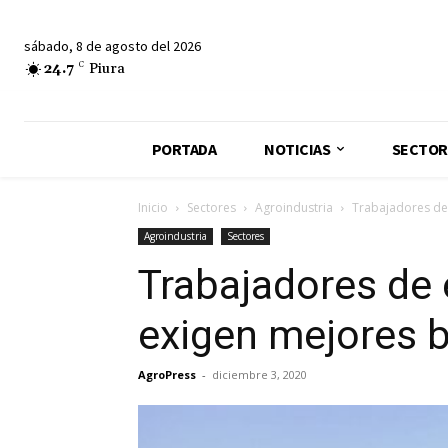
sábado, 8 de agosto del 2026
24.7
C
Piura
PORTADA
NOTICIAS
SECTOR
Inicio
Sectores
Agroindustria
Trabajadores de
Agroindustria
Sectores
Trabajadores de
exigen mejores b
AgroPress
-
diciembre 3, 2020