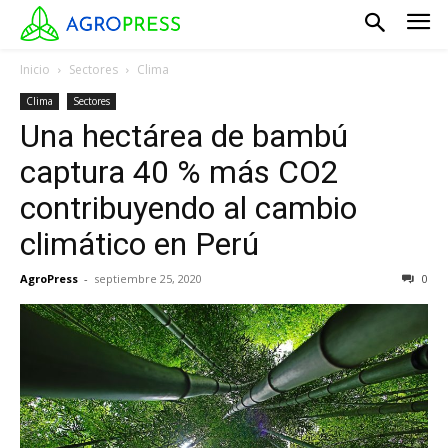
Inicio
Sectores
Clima
Clima
Sectores
Una hectárea de bambú
captura 40 % más CO2
contribuyendo al cambio
climático en Perú
AgroPress
-
septiembre 25, 2020
0