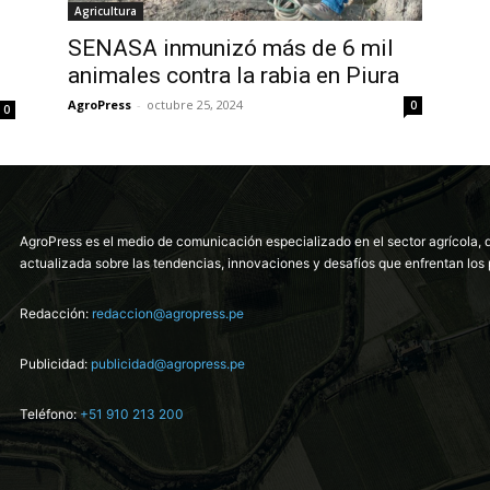
Agricultura
SENASA inmunizó más de 6 mil
animales contra la rabia en Piura
AgroPress
-
octubre 25, 2024
0
0
AgroPress es el medio de comunicación especializado en el sector agrícola, 
actualizada sobre las tendencias, innovaciones y desafíos que enfrentan los 
Redacción:
redaccion@agropress.pe
Publicidad:
publicidad@agropress.pe
Teléfono:
+51 910 213 200