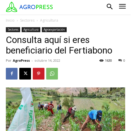
Inicio
Sectores
Agricultura
Sectores
Agricultura
Agroexportación
Consulta aquí si eres
beneficiario del Fertiabono
Por
AgroPress
-
octubre 14, 2022
1630
0