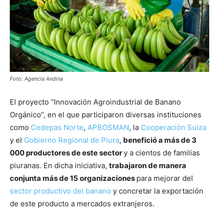
Foto: Agencia Andina
El proyecto “Innovación Agroindustrial de Banano
Orgánico”, en el que participaron diversas instituciones
como
Cedepas Norte
,
APBOSMAN
, la
Cooperación Suiza
y el
Gobierno Regional de Piura
,
benefició a más de 3
000 productores de este sector
y a cientos de familias
piuranas. En dicha iniciativa,
trabajaron de manera
conjunta más de 15 organizaciones
para mejorar del
sector productivo del banano
y concretar la exportación
de este producto a mercados extranjeros.