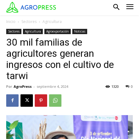
Inicio
Sectores
Agricultura
Sectores
Agricultura
Agroexportación
Noticias
30 mil familias de
agricultores generan
ingresos con el cultivo de
tarwi
Por
AgroPress
-
septiembre 4, 2024
1320
0