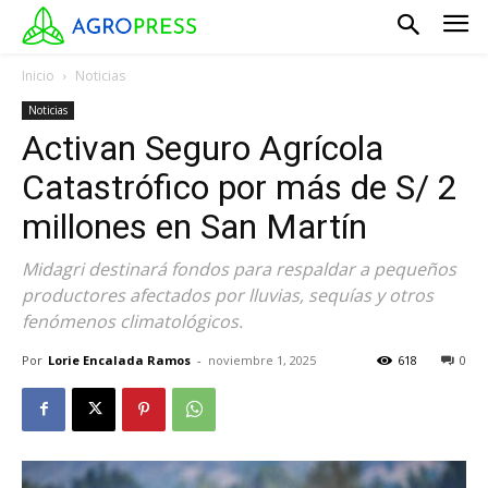
Inicio
Noticias
Noticias
Activan Seguro Agrícola
Catastrófico por más de S/ 2
millones en San Martín
Midagri destinará fondos para respaldar a pequeños
productores afectados por lluvias, sequías y otros
fenómenos climatológicos.
Por
Lorie Encalada Ramos
-
noviembre 1, 2025
618
0