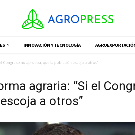
ES
INNOVACIÓN Y TECNOLOGÍA
AGROEXPORTACIÓ
 el Congreso no aprueba, que la población escoja a otros”
orma agraria: “Si el Con
 escoja a otros”