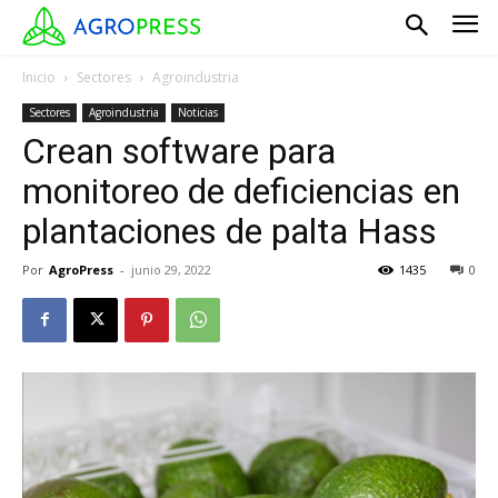
Inicio
Sectores
Agroindustria
Sectores
Agroindustria
Noticias
Crean software para
monitoreo de deficiencias en
plantaciones de palta Hass
Por
AgroPress
-
junio 29, 2022
1435
0