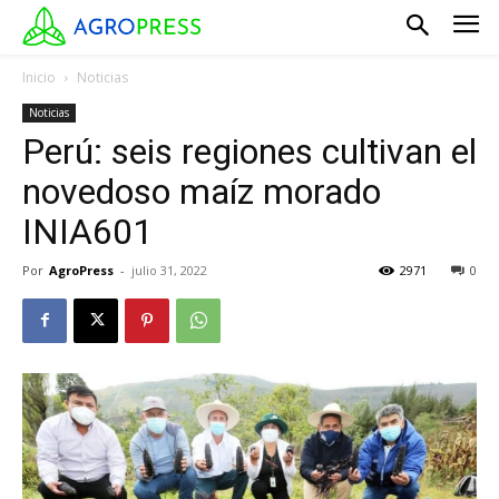
Inicio
Noticias
Noticias
Perú: seis regiones cultivan el
novedoso maíz morado
INIA601
Por
AgroPress
-
julio 31, 2022
2971
0