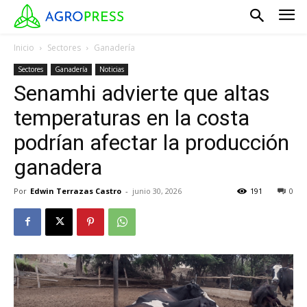
Inicio
Sectores
Ganadería
Sectores
Ganadería
Noticias
Senamhi advierte que altas
temperaturas en la costa
podrían afectar la producción
ganadera
Por
Edwin Terrazas Castro
-
junio 30, 2026
191
0