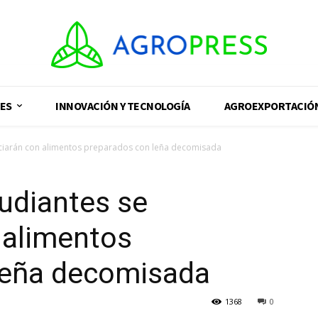
ES
INNOVACIÓN Y TECNOLOGÍA
AGROEXPORTACIÓ
iciarán con alimentos preparados con leña decomisada
udiantes se
 alimentos
leña decomisada
1368
0