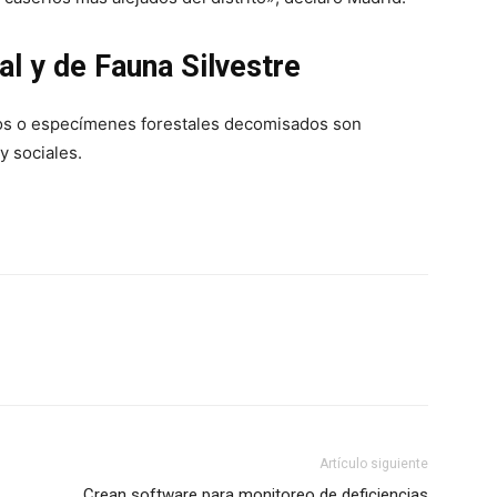
l y de Fauna Silvestre
ctos o especímenes forestales decomisados son
y sociales.
Artículo siguiente
Crean software para monitoreo de deficiencias