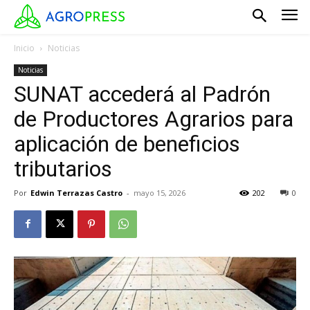
Inicio
Noticias
Noticias
SUNAT accederá al Padrón
de Productores Agrarios para
aplicación de beneficios
tributarios
Por
Edwin Terrazas Castro
-
mayo 15, 2026
202
0