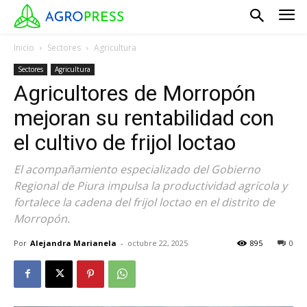
Inicio
Sectores
Agricultura
Sectores
Agricultura
Agricultores de Morropón
mejoran su rentabilidad con
el cultivo de frijol loctao
El acompañamiento especializado del Gobierno
Regional de Piura impulsa la productividad agrícola y
fortalece la cadena del frijol loctao en el distrito de
Morropón.
Por
Alejandra Marianela
-
octubre 22, 2025
895
0