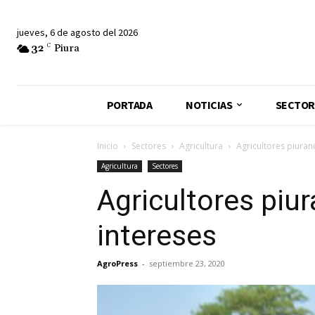
jueves, 6 de agosto del 2026
32
C
Piura
PORTADA
NOTICIAS
SECTOR
Inicio
Sectores
Agricultura
Agricultores piuran
Agricultura
Sectores
Agricultores piu
intereses
AgroPress
-
septiembre 23, 2020