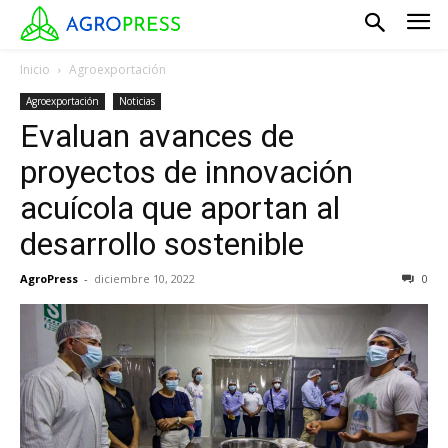
Inicio
Agroexportación
Agroexportación
Noticias
Evaluan avances de
proyectos de innovación
acuícola que aportan al
desarrollo sostenible
AgroPress
-
diciembre 10, 2022
0