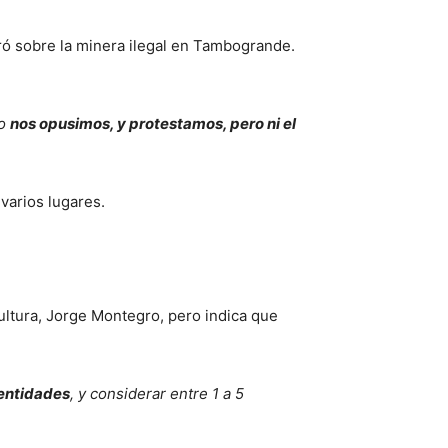
ró sobre la minera ilegal en Tambogrande.
zo
nos opusimos, y protestamos, pero ni el
varios lugares.
cultura, Jorge Montegro, pero indica que
 entidades
, y considerar entre 1 a 5