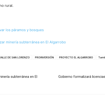
no rural.
var los páramos y bosques
ar minería subterránea en El Algarrobo
VALLE DE SAN LORENZO
PROINVERSIÓN
PROYECTO EL ALGARROBO
Tam
inería subterránea en El
Gobierno formalizará licencia