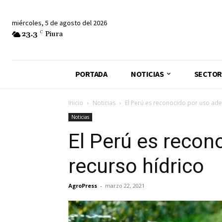
miércoles, 5 de agosto del 2026
23.3
C
Piura
PORTADA
NOTICIAS
SECTOR
Inicio
Noticias
El Perú es reconocido por uso ade
Noticias
El Perú es recon
recurso hídrico
AgroPress
-
marzo 22, 2021