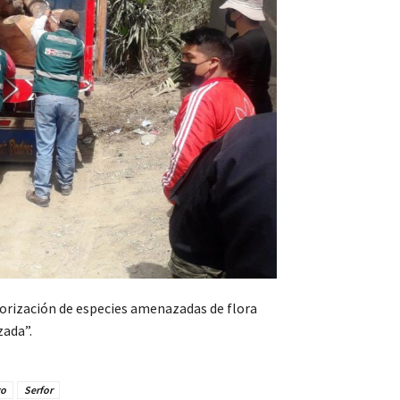
orización de especies amenazadas de flora
zada”.
go
Serfor