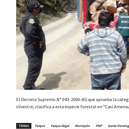
El Decreto Supremo N° 043-2006-AG que aprueba la categ
silvestre, clasifica a esta especie forestal en “Casi Amena
TEMAS
Faique
Faique ilegal
Morropón
PNP
Santo Domin